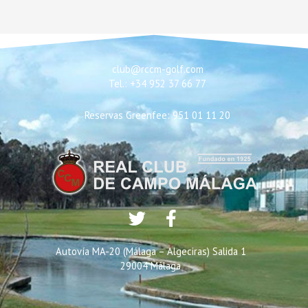
club@rccm-golf.com
Tel.: +34 952 37 66 77
Reservas Greenfee: 951 01 11 20
Autovía MA-20 (Málaga – Algeciras) Salida 1
29004 Málaga