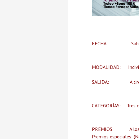
FECHA: Sábado 6 
MODALIDAD: Individu
SALIDA: A tiro a 
CATEGORÍAS: Tres cate
PREMIOS: A los tres 
Premios especiales
: (