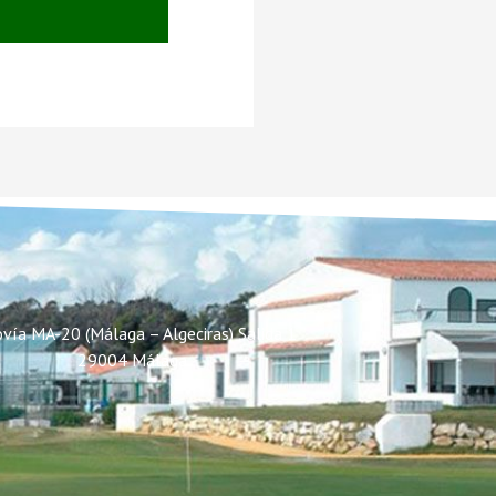
vía MA-20 (Málaga – Algeciras) Salida 1
29004 Málaga