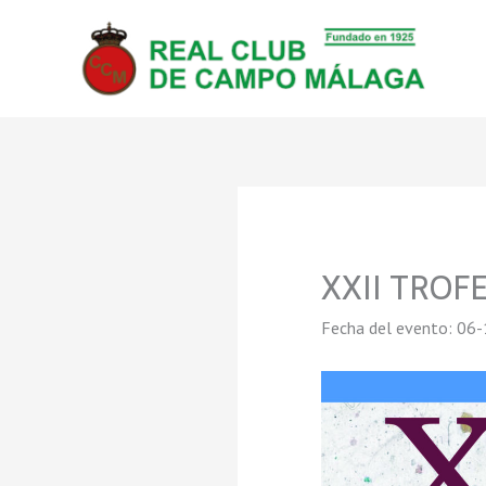
Ir
al
contenido
XXII TROF
Fecha del evento: 06-