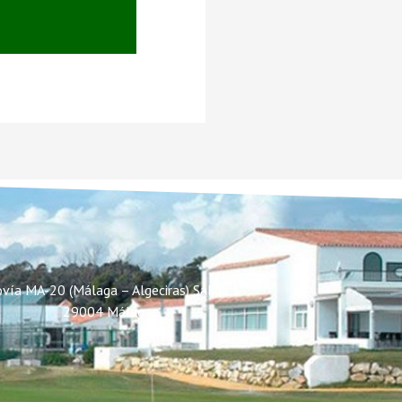
vía MA-20 (Málaga – Algeciras) Salida 1
29004 Málaga