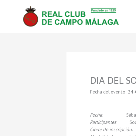
Ir
al
contenido
DIA DEL S
Fecha del evento: 24-
Fecha
: Sábado, 24
Participantes
: Socios
Cierre de inscripción
: 