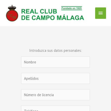
Ir
Menú
al
contenido
Princ
Introduzca sus datos personales: