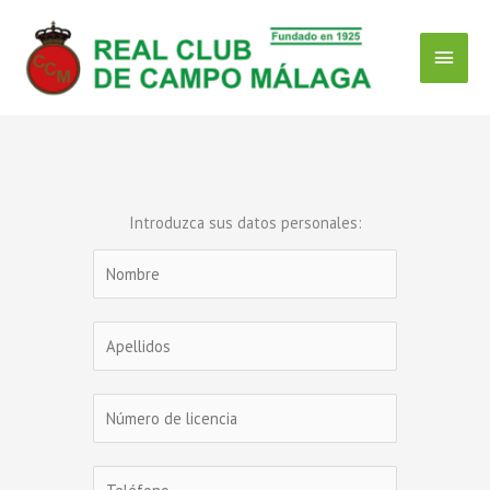
Ir
Menú
al
contenido
Princ
Introduzca sus datos personales: