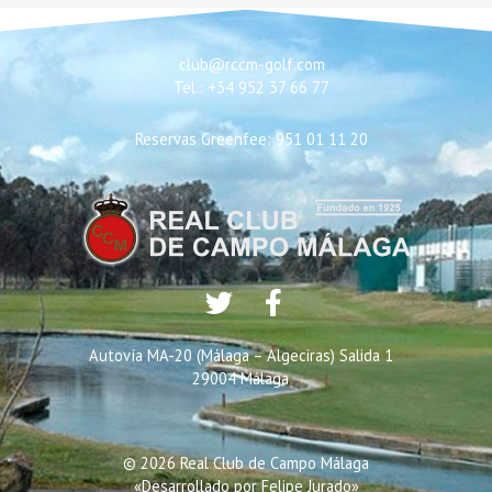
club@rccm-golf.com
Tel.: +34 952 37 66 77
Reservas Greenfee: 951 01 11 20
Autovía MA-20 (Málaga – Algeciras) Salida 1
29004 Málaga
© 2026 Real Club de Campo Málaga
«Desarrollado por
Felipe Jurado
»