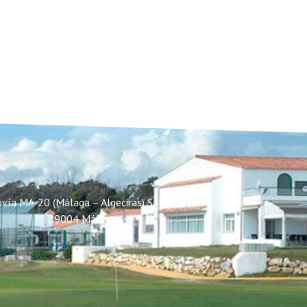
vía MA-20 (Málaga – Algeciras) Salida 1
29004 Málaga