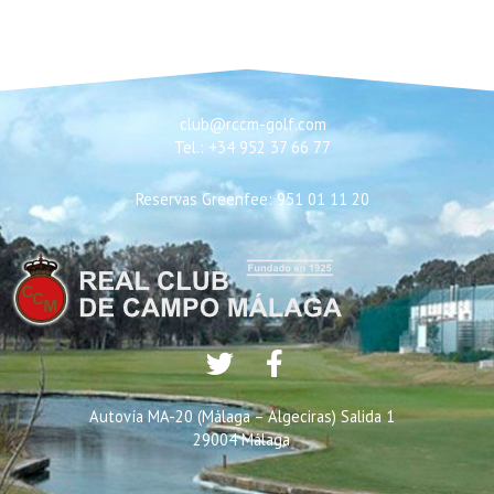
club@rccm-golf.com
Tel.: +34 952 37 66 77
Reservas Greenfee: 951 01 11 20
Autovía MA-20 (Málaga – Algeciras) Salida 1
29004 Málaga