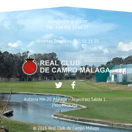
club@rccm-golf.com
Tel.: +34 952 37 66 77
Reservas Greenfee: 951 01 11 20
Autovía MA-20 (Málaga – Algeciras) Salida 1
29004 Málaga
© 2026 Real Club de Campo Málaga