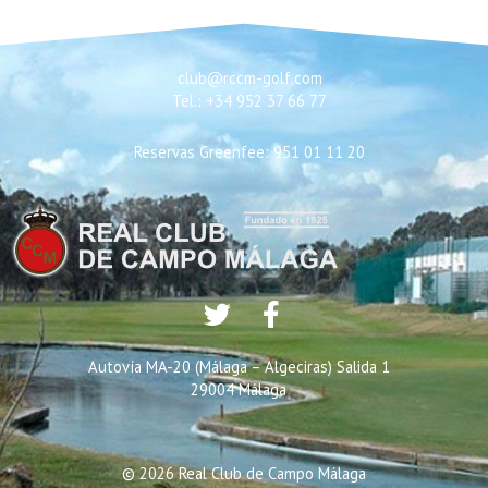
club@rccm-golf.com
Tel.: +34 952 37 66 77
Reservas Greenfee: 951 01 11 20
Autovía MA-20 (Málaga – Algeciras) Salida 1
29004 Málaga
© 2026 Real Club de Campo Málaga