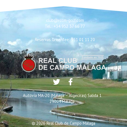
club@rccm-golf.com
Tel.: +34 952 37 66 77
Reservas Greenfee: 951 01 11 20
Autovía MA-20 (Málaga – Algeciras) Salida 1
29004 Málaga
© 2026 Real Club de Campo Málaga