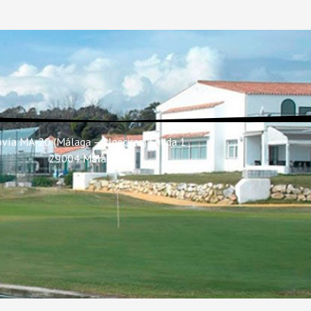
vía MA-20 (Málaga – Algeciras) Salida 1
29004 Málaga