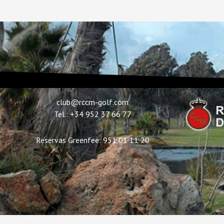
club@rccm-golf.com
Tel.: +34 952 37 66 77
Reservas Greenfee: 951 01 11 20