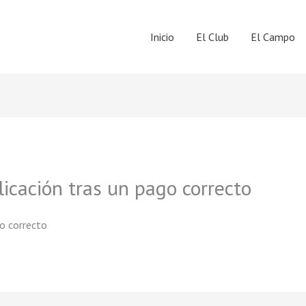
Inicio
El Club
El Campo
icación tras un pago correcto
go correcto