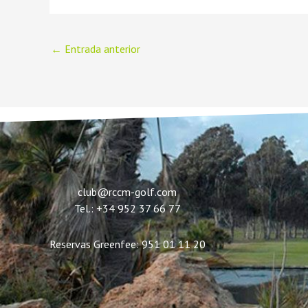
←
Entrada anterior
club@rccm-golf.com
Tel.: +34 952 37 66 77
Reservas Greenfee: 951 01 11 20