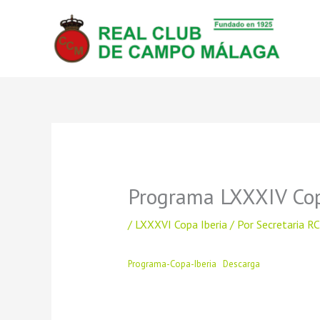
Ir
al
contenido
Programa LXXXIV Cop
/
LXXXVI Copa Iberia
/ Por
Secretaria R
Programa-Copa-Iberia
Descarga