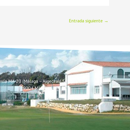
Entrada siguiente
→
vía MA-20 (Málaga – Algeciras) Salida 1
29004 Málaga