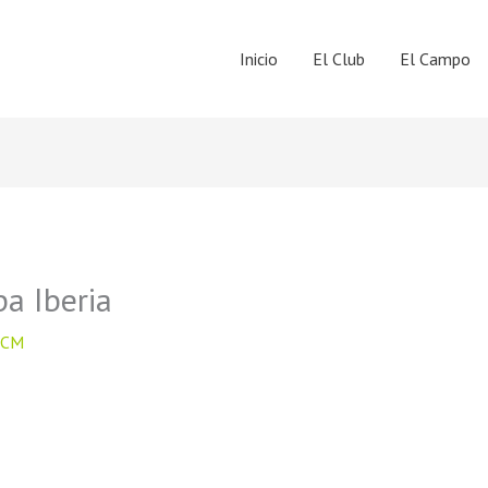
Inicio
El Club
El Campo
a Iberia
CCM