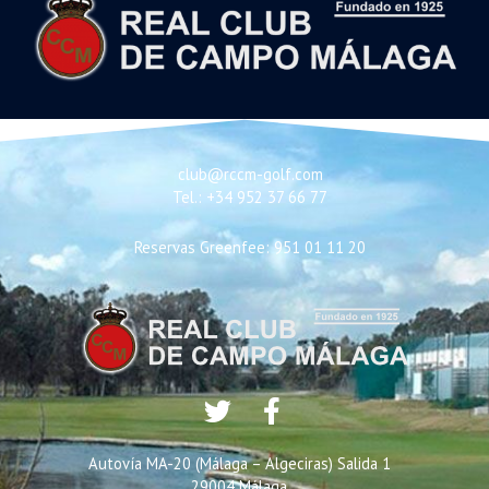
club@rccm-golf.com
Tel.: +34 952 37 66 77
Reservas Greenfee: 951 01 11 20
Autovía MA-20 (Málaga – Algeciras) Salida 1
29004 Málaga